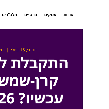
אודות
עסקים
פרטיים
מלכ"רים
יום ד׳, 15 ביולי
  |  
om
התקבלת לת
קרן-שמש,
עכשיו? 15.7.26