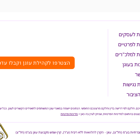
ת לעסקים
ת לפרטיים
ת למלכ"רים
הצטרפו לקהילת עוגן וקבלו עדכ
ת בעוגן
שר
נגישות
הציבור
כם. חלקם לפי דרישה בדין וחלקם מרצונכם החופשי. הנתונים יישמרו במאגרי עוגן המשותפים לתאגידים הקשורים לעוגן. ככל
ים בהתאם למדיניות הפרטיות, שניתן לעיין בה כאן >
מדיניות פרטיות
חברתיות בע"מ (חל"צ), עוגן - הקרן להלוואות ללא ריבית (ע"ר), קרן-שמש מקבוצת עוגן בע"מ (חל"צ)