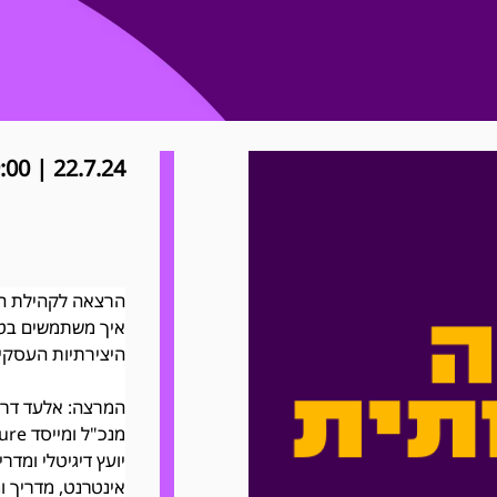
22.7.24 | 19:00
הרצאה לקהילת המ
איך משתמשים בטכנ
היצירתיות העסקי
המרצה: אלעד דרמ
מנכ"ל ומייסד Digital Culture - תרבות דיגיטלית. 
יועץ דיגיטלי ומדרי
אינטרנט, מדריך ומלו