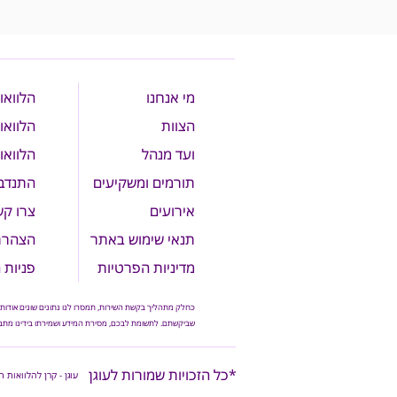
מי אנחנו
הלוואו
הצוות
הלוואו
ועד מנהל
הלוואו
תורמים ו
משקיעים
התנדבו
אירועים
צרו ק
תנאי שימוש באתר
הצהרת 
מדיניות הפרטיות
פניות 
כחלק מתהליך בקשת השירות, תמסרו לנו נתונים שונים אודותי
שביקשתם. לתשומת לבכם, מסירת המידע ושמירתו בידינו מתבצע
*כל הזכויות שמורות לעוגן
עוגן - קרן להלוואות 