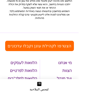
החישוב אינו מהווה ייעוץ פיננסי ואינו מחייב את עוגן או מי מטעמה.
ייתכנו טעויות בחישוב, והוא עשוי שלא לשקף במדויק את יכולת
ההחזר או את תנאי השוק בפועל.
השימוש במחשבון ובתוצאתו נעשה באחריות המשתמש בלבד.
אנו ממליצים לפנות אלינו לייעוץ מקצועי טרם קבלת החלטות
מהותיות.
הצטרפו לקהילת עוגן וקבלו עדכונים
מי אנחנו
הלוואות לעסקים
הצוות
הלוואות לפרטיים
ועד מנהל
הלוואות למלכ"רים
תורמים ו
משקיעים
התנדבות בעוגן
لفحص الملاءمة
אירועים
צרו קשר
תנאי שימוש באתר
הצהרת נגישות
מדיניות הפרטיות
פניות הציבור