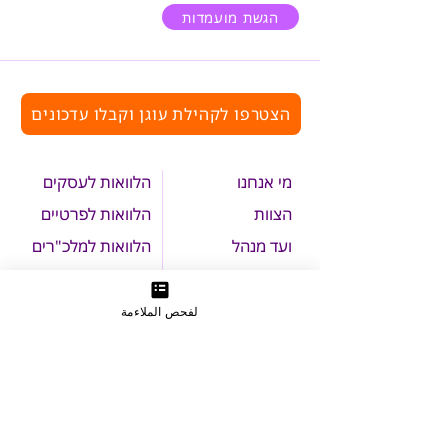
הגשת מועמדות
הצטרפו לקהילת עוגן וקבלו עדכונים
מי אנחנו
הלוואות לעסקים
הצוות
הלוואות לפרטיים
ועד מנהל
הלוואות למלכ"רים
תורמים ו
משקיעים
התנדבות בעוגן
אירועים
צרו קשר
لفحص الملاءمة
תנאי שימוש באתר
הצהרת נגישות
מדיניות הפרטיות
פניות הציבור
כחלק מתהליך בקשת השירות, תמסרו לנו נתונים