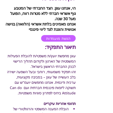
הי, אנחנו עוגן. הצד החברתי של המטבע
גוף אשראי חברתי ללא מטרות רווח, הפועל
מעל 30 שנה.
אנחנו מאמינים בלתת אשראי (הלוואה) בגישה
אנושית והוגנת לצד ליווי פיננסי
הגשת מועמדות
תיאור התפקיד:
עוגן מחפשת יועץ/ת משפטי/ת להובלת הפעילות 
המשפטית של הארגון ולקידום תהליך הרישוי 
לבנק החברתי הראשון בישראל.
זהו תפקיד משמעותי, רוחבי ובעל השפעה ישירה 
בלב העשייה של עוגן – בסביבה מקצועית, 
ערכית ודינמית. אנחנו מחפשים יועמ"ש עם 
תשוקה ליזמות פיננסית חברתית ועם Can do 
Attitude ביחס לפתרון סוגיות משפטיות.
תחומי אחריות עיקריים
הובלת המענה המשפטי והרגולטורי של 