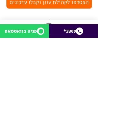
הצטרפו לקהילת עוגן וקבלו עדכונים
מי אנחנו
הלוואות לעסקים
*3309
פניה בוואטסאפ
הצוות
הלוואות לפרטיים
لفحص الملاءمة
ועד מנהל
הלוואות למלכ"רים
תורמים ו
משקיעים
התנדבות בעוגן
אירועים
צרו קשר
תנאי שימוש באתר
הצהרת נגישות
מדיניות הפרטיות
פניות הציבור
כחלק מתהליך בקשת השירות, תמסרו לנו נתונים
שונים אודותיכם. חלקם לפי דרישה בדין וחלקם
מרצונכם החופשי. הנתונים יישמרו במאגרי עוגן
המשותפים לתאגידים הקשורים לעוגן. ככל שלא
תמסרו חלק מהמידע יתכן שלא נוכל לספק את