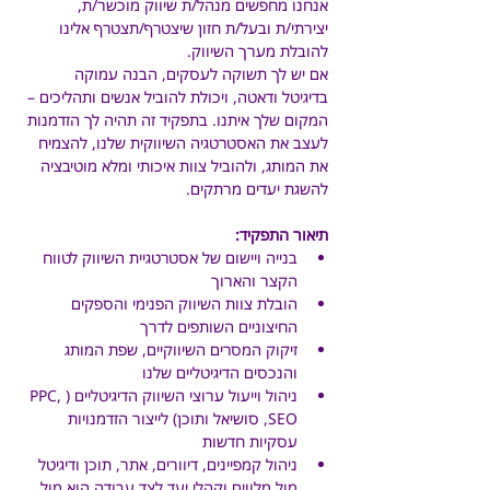
אנחנו מחפשים מנהל/ת שיווק
מוכשר/ת, 
יצירתי/ת ובעל/ת חזון שיצטרף/תצטרף אלינו 
להובלת מערך השיווק. 
אם יש לך תשוקה לעסקים, הבנה עמוקה 
בדיגיטל ודאטה, ויכולת להוביל אנשים ותהליכים – 
המקום שלך איתנו. בתפקיד זה תהיה לך הזדמנות 
לעצב את האסטרטגיה השיווקית שלנו, להצמיח 
את המותג, ולהוביל צוות איכותי ומלא מוטיבציה 
להשגת יעדים מרתקים.
תיאור התפקיד:
בנייה ויישום של אסטרטגיית השיווק לטווח 
הקצר והארוך
הובלת צוות השיווק הפנימי והספקים 
החיצוניים השותפים לדרך
זיקוק המסרים השיווקיים, שפת המותג 
והנכסים הדיגיטליים שלנו
ניהול וייעול ערוצי השיווק הדיגיטליים (PPC, 
SEO, סושיאל ותוכן) לייצור הזדמנויות 
עסקיות חדשות
ניהול קמפיינים, דיוורים, אתר, תוכן ודיגיטל 
מול מלווים וקהלי יעד לצד עבודה הוא מול 