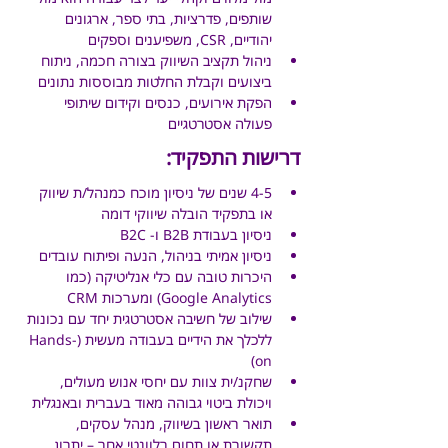
שותפים, פדרציות, בתי ספר, ארגונים 
יהודיים, CSR, משפיענים וספקים
ניהול תקציב השיווק בצורה חכמה, ניתוח 
ביצועים וקבלת החלטות מבוססות נתונים
הפקת אירועים, כנסים וקידום שיתופי 
פעולה אסטרטגיים
דרישות התפקיד:
4-5 שנים של ניסיון מוכח כמנהל/ת שיווק 
או בתפקיד הובלה שיווקי דומה
ניסיון בעבודת B2B ו- B2C
ניסיון אמיתי בניהול, הנעה ופיתוח עובדים
היכרות טובה עם כלי אנליטיקה (כמו 
Google Analytics) ומערכות CRM 
שילוב של חשיבה אסטרטגית יחד עם נכונות 
ללכלך את הידיים בעבודה מעשית (Hands-
on)
שחקנ/ית צוות עם יחסי אנוש מעולים, 
ויכולת ביטוי גבוהה מאוד בעברית ובאנגלית
תואר ראשון בשיווק, מנהל עסקים, 
תקשורת או תחום רלוונטי אחר – יתרון