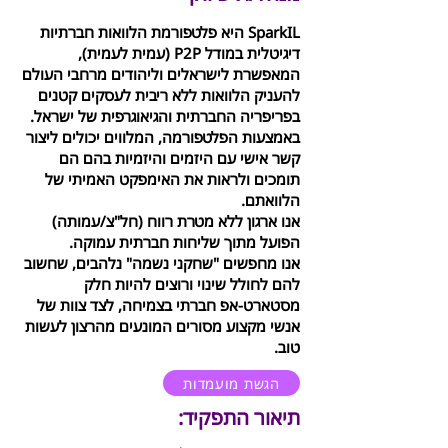
SparkIL היא פלטפורמת הלוואות חברתיות
דיגיטלית במודל P2P (עמית לעמית),
המאפשרת לישראלים וליהודים מרחבי העולם
להעניק הלוואות ללא ריבית לעסקים קטנים
בפריפריה החברתית והגיאוגרפית של ישראל.
באמצעות הפלטפורמה, המלווים יכולים ליצור
קשר אישי עם היזמים והיזמיות בהם הם
תומכים ולראות את האימפקט האמיתי של
הלוואתם.
אנו ארגון ללא מטרת רווח (חל"צ/עמותה)
הפועל מתוך שליחות חברתית עמוקה.
אנו מחפשים "שחקני נשמה" נלהבים, שחשוב
להם לחולל שינוי ורוצים להיות חלק
מסטארט-אפ חברתי בצמיחה, לצד צוות של
אנשי מקצוע מסורים המונעים מהרצון לעשות
טוב.
הגשת מועמדות
תיאור התפקיד: